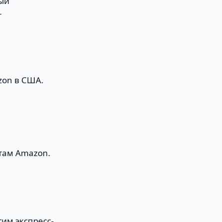
ный
т
zon в США.
там Amazon.
им экспресс-