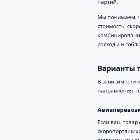
партий.
Мы понимаем, ч
стоимость, ско
комбинированны
расходы и соблю
Варианты т
В зависимости 
направления пе
Авиаперевозк
Если ваш товар 
скоропортящихс