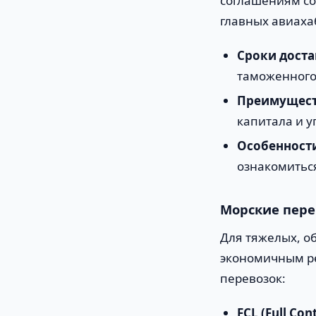
соглашениям со
главных авиаха
Сроки доста
таможенного
Преимущест
капитала и 
Особенност
ознакомитьс
Морские пере
Для тяжелых, о
экономичным р
перевозок:
FCL (Full Con