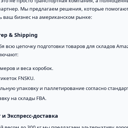
это не просто транспортная компания, а полноцен
партнер. Мы предлагаем решения, которые помогаю
 ваш бизнес на американском рынке:
ep & Shipping
бя всю цепочку подготовки товаров для складов Ama
лючают:
меров и веса коробок.
тикеток FNSKU.
льную упаковку и паллетирование согласно стандар
вку на склады FBA.
 и Экспресс-доставка
й весом до 300 кг мы предлагаем альтернативу дорог