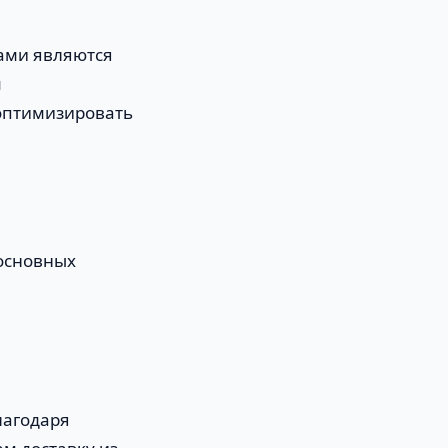
ами являются
м
оптимизировать
основных
лагодаря