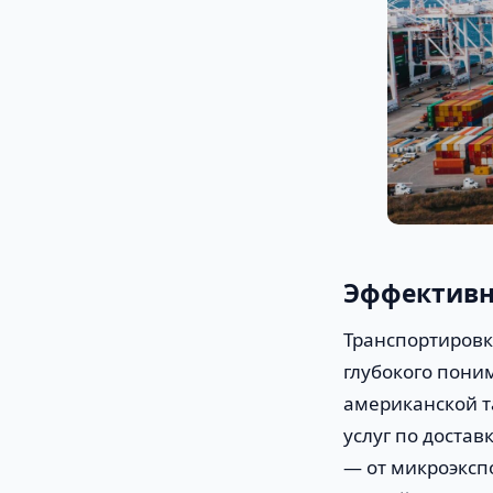
Эффективна
Транспортировк
глубокого пони
американской 
услуг по достав
— от микроэксп