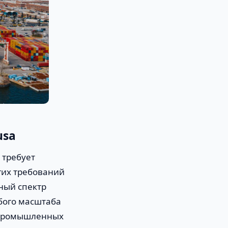
usa
 требует
гих требований
ный спектр
юбого масштаба
х промышленных