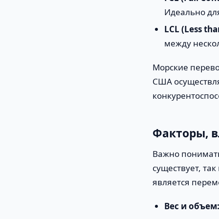
Идеально для
LCL (Less tha
между неско
Морские перево
США осуществля
конкурентоспос
Факторы, в
Важно понимать
существует, та
является перем
Вес и объем