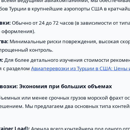
 всеми ведущими авиакомпаниями, мы обеспечивае
бов Турции в крупнейшие аэропорты США в кратчай
вки:
Обычно от 24 до 72 часов (в зависимости от тип
 оформления).
ва:
Минимальные риски повреждения, высокая скор
упрощенный контроль.
и:
Для более детального изучения стоимости рекоме
я с разделом
Авиаперевозки из Турции в США: Цены 
возки: Экономия при больших объемах
бъемных или менее срочных грузов морской фрахт о
ешением. Мы предлагаем два основных типа конте
tainer Load):
Аренда всего контейнера под одного от