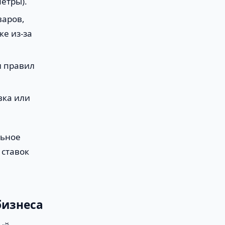
етры).
варов,
е из-за
и правил
вка или
льное
 ставок
бизнеса