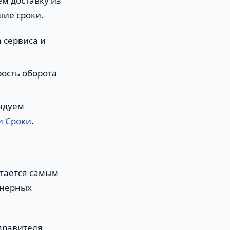
м доставку из
шие сроки.
а сервиса и
ость оборота
ндуем
и Сроки
.
стается самым
йнерных
правителя.