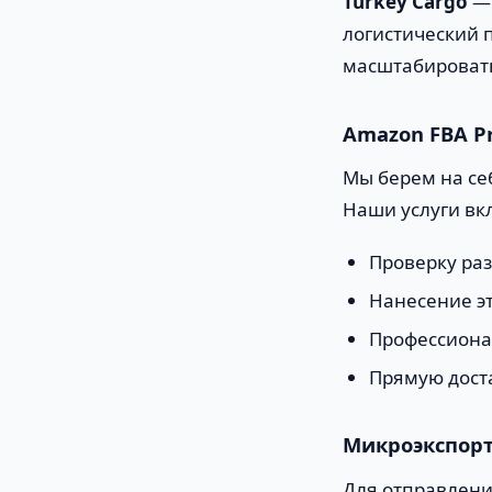
Turkey Cargo
— 
логистический 
масштабировать
Amazon FBA Pr
Мы берем на се
Наши услуги вк
Проверку раз
Нанесение э
Профессиона
Прямую доста
Микроэкспорт
Для отправлени