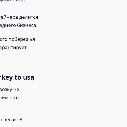
тейнера делится
еднего бизнеса.
ного побережья
арантирует
key to usa
возку не
тоимость
 веса». В